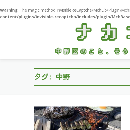
Warning
: The magic method InvisibleReCaptcha\MchLib\Plugin\MchBas
content/plugins/invisible-recaptcha/includes/plugin/MchBase
コ
ン
テ
ン
ツ
へ
ス
キ
タグ:
中野
ッ
プ