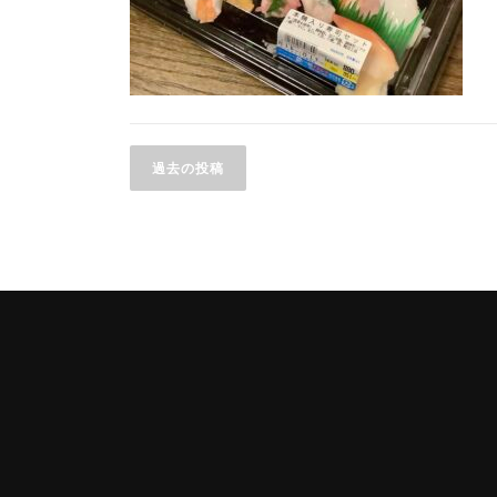
投
稿
ナ
過去の投稿
ビ
ゲ
ー
シ
ョ
ン