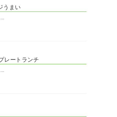
ジうまい
 …
プレートランチ
 …