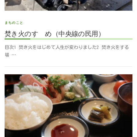
まちのこと
焚き火のすゝめ（中央線の民用）
目次1 焚き火をはじめて人生が変わりました2 焚き火をする
場 …