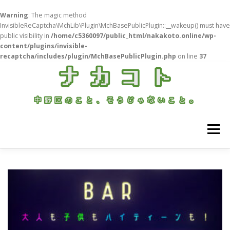
Warning
: The magic method
InvisibleReCaptcha\MchLib\Plugin\MchBasePublicPlugin::__wakeup() must have
public visibility in
/home/c5360097/public_html/nakakoto.online/wp-
content/plugins/invisible-
recaptcha/includes/plugin/MchBasePublicPlugin.php
on line
37
コ
ン
テ
ン
ツ
へ
ス
メニュー
キ
ッ
プ
ホーム
中野ごはん
まちのこと
じぶんごと
記
事