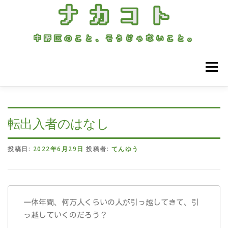
コ
ン
テ
ン
ツ
へ
ス
メニュー
キ
ッ
プ
ホーム
中野ごはん
まちのこと
じぶんごと
転出入者のはなし
投稿日:
2022年6月29日
投稿者:
てんゆう
一体年間、何万人くらいの人が引っ越してきて、引
っ越していくのだろう？